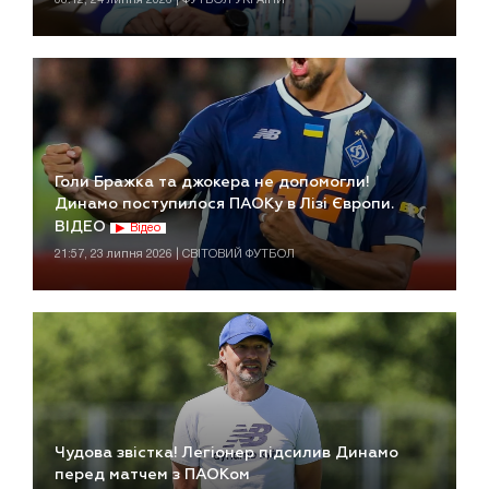
Голи Бражка та джокера не допомогли!
Динамо поступилося ПАОКу в Лізі Європи.
ВІДЕО
Відео
21:57, 23 липня 2026 | СВІТОВИЙ ФУТБОЛ
Чудова звістка! Легіонер підсилив Динамо
перед матчем з ПАОКом