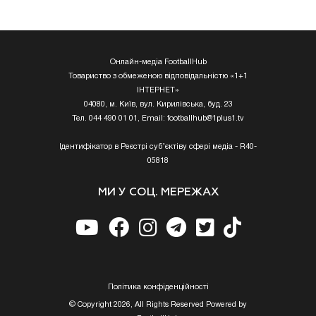
Онлайн-медіа FootballHub
Товариство з обмеженою відповідальністю «1+1
ІНТЕРНЕТ»
04080, м. Київ, вул. Кирилівська, буд. 23
Тел. 044 490 01 01, Email:
footballhub@1plus1.tv
Ідентифікатор в Реєстрі суб’єктіву сфері медіа - R40-
05818
МИ У СОЦ. МЕРЕЖАХ
Полiтика конфiденцiйностi
© Copyright 2026, All Rights Reserved Powered by