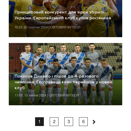
Принциповий конкурент для зірки збірної
України. Європейський клуб купив росіянина
19:52, 01 серпня 2024 | СВІТОВИЙ ФУТБОЛ
Покинув Динамо і пішов до 4-разового
чемпіона. Ексгравець киян перейшов у новий
клуб
17:03, 13 липня 2024 | СВІТОВИЙ ФУТБОЛ
1
2
3
6