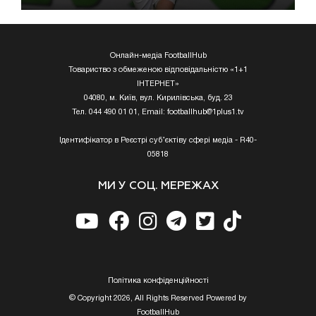
Онлайн-медіа FootballHub
Товариство з обмеженою відповідальністю «1+1
ІНТЕРНЕТ»
04080, м. Київ, вул. Кирилівська, буд. 23
Тел. 044 490 01 01, Email:
footballhub@1plus1.tv
Ідентифікатор в Реєстрі суб’єктіву сфері медіа - R40-
05818
МИ У СОЦ. МЕРЕЖАХ
Полiтика конфiденцiйностi
© Copyright 2026, All Rights Reserved Powered by
FootballHub