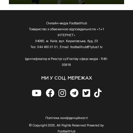
Онлайн-медіа FootballHub
Товариство з обмеженою відповідальністю «1+1
ІНТЕРНЕТ»
04080, м. Київ, вул. Кирилівська, буд. 23
Тел. 044 490 01 01, Email:
footballhub@1plus1.tv
Ідентифікатор в Реєстрі суб’єктіву сфері медіа - R40-
05818
МИ У СОЦ. МЕРЕЖАХ
Полiтика конфiденцiйностi
© Copyright 2026, All Rights Reserved Powered by
FootballHub