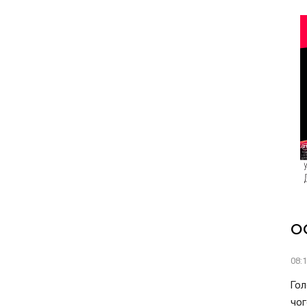
О
08:
Гол
чог