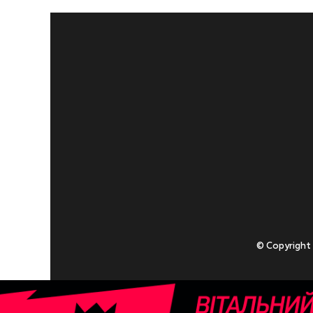
© Copyright
Приступаючи
У разі , якщо