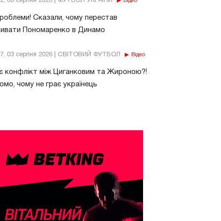
32, 03 серпня 2026 | ФУТБОЛ УКРАЇНИ
Відео
роблеми! Сказали, чому перестав
бивати Пономаренко в Динамо
37, 03 серпня 2026 | СВІТОВИЙ ФУТБОЛ
Відео
є конфлікт між Циганковим та Жироною?!
омо, чому не грає українець