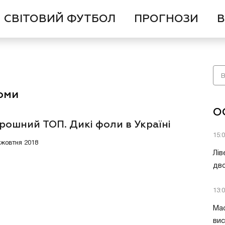
СВІТОВИЙ ФУТБОЛ
ПРОГНОЗИ
В
оми
О
рошний ТОП. Дикі фоли в Україні
15:
8 жовтня 2018
Лів
дво
13:
Мас
вис