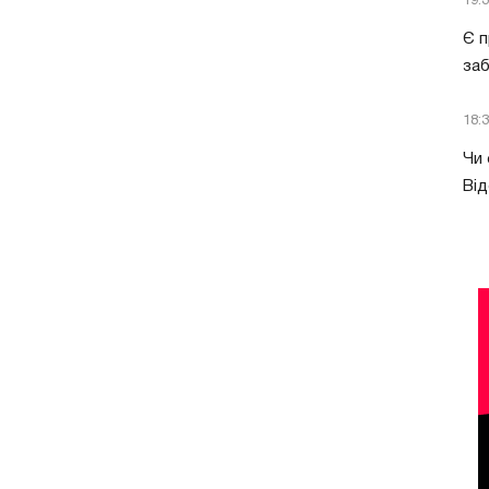
19:
Є п
за
18:
Чи 
Від