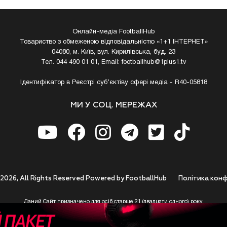
Онлайн-медіа FootballHub
Товариство з обмеженою відповідальністю «1+1 ІНТЕРНЕТ»
04080, м. Київ, вул. Кирилівська, буд. 23
Тел. 044 490 01 01, Email:
footballhub@1plus1.tv
Ідентифікатор в Реєстрі суб’єктіву сфері медіа - R40-05818
МИ У СОЦ. МЕРЕЖАХ
 2026, All Rights Reserved Powered by FootballHub
Полiтика конф
Даний Сайт призначено для осіб старше 21 (двадцяти одного) року.
 до використання https://footballhub.ua, Користувач цим підтверджує, що досяг 21-р
 Ви (Користувач) не досягли 21-річного віку - не розпочинайте або припиніть корист