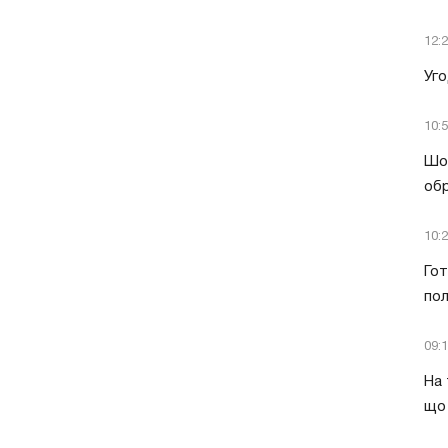
12:
Уго
10:
Шок
обр
10:
Гот
пол
09:
На 
що 