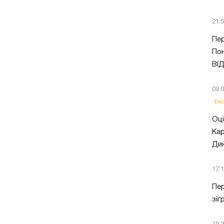
21:
Пер
Пон
ВІ
09:
Екс
Оці
Кар
Ди
17:
Пер
зіг