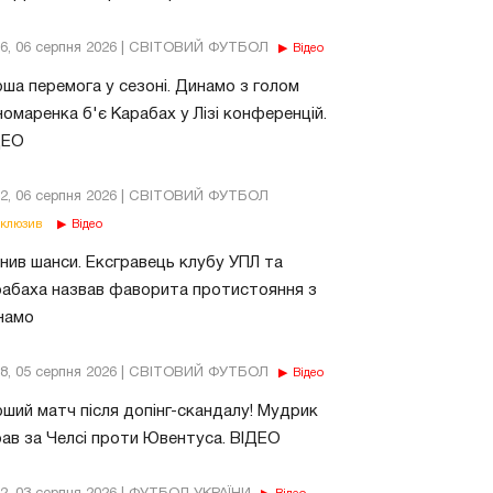
56, 06 серпня 2026 | СВІТОВИЙ ФУТБОЛ
Відео
ша перемога у сезоні. Динамо з голом
омаренка б'є Карабах у Лізі конференцій.
ДЕО
02, 06 серпня 2026 | СВІТОВИЙ ФУТБОЛ
клюзив
Відео
нив шанси. Ексгравець клубу УПЛ та
абаха назвав фаворита протистояння з
намо
18, 05 серпня 2026 | СВІТОВИЙ ФУТБОЛ
Відео
ший матч після допінг-скандалу! Мудрик
рав за Челсі проти Ювентуса. ВІДЕО