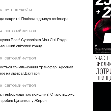
26 | ФУТБОЛ УКРАЇНИ
да закрита! Полісся підписує легіонера
54 | СВІТОВИЙ ФУТБОЛ
ував Реал! Суперзірка Ман Сіті Родрі
ав інший світовий гранд
20 | СВІТОВИЙ ФУТБОЛ
ується 35-мільйонний трансфер! Арсенал
ює на лідера Шахтаря
10 | СВІТОВИЙ ФУТБОЛ
тлі інформації про конфлікт! Стало відомо,
зробив Циганков у Жироні