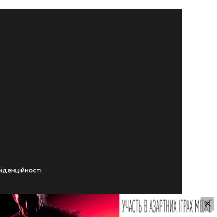
iденцiйностi
×
ічного віку.
ування Сайтом.