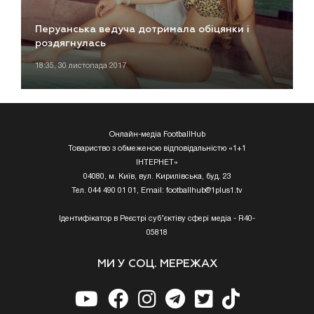
Перуанська ведуча дотримала обіцянки і
роздягнулась
18:35, 30 листопада 2017
Онлайн-медіа FootballHub
Товариство з обмеженою відповідальністю «1+1
ІНТЕРНЕТ»
04080, м. Київ, вул. Кирилівська, буд. 23
Тел. 044 490 01 01, Email:
footballhub@1plus1.tv
Ідентифікатор в Реєстрі суб’єктіву сфері медіа - R40-
05818
МИ У СОЦ. МЕРЕЖАХ