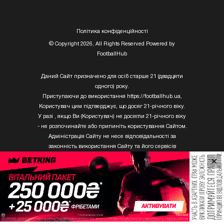
Полiтика конфiденцiйностi
© Copyright 2026, All Rights Reserved Powered by
FootballHub
Даний Сайт призначено для осіб старше 21 (двадцяти
одного) року.
Приступаючи до використання https://footballhub.ua,
Користувач цим підтверджує, що досяг 21-річного віку.
У разі , якщо Ви (Користувач) не досягли 21-річного віку
- не розпочинайте або припиніть користування Сайтом.
Адміністрація Сайту не несе відповідальності за
законність використання Сайту та його сервісів
Користувачем, який не досяг 21-річного віку.
×
Твори Getty Images, що розміщені на сайті, не можуть
бути використані третіми особами без письмового
дозволу ТОВ «ГЛОБАЛ ІМІДЖЕС ЮКРЕЙН.