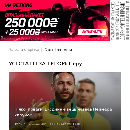
Головна сторінка
Статті за тегом
УСІ СТАТТІ ЗА ТЕГОМ: Перу
Ніякої поваги. Ексдинамівець назвав Неймара
клоуном
12:12, 16 жовтня 2020 | СВІТОВИЙ ФУТБОЛ