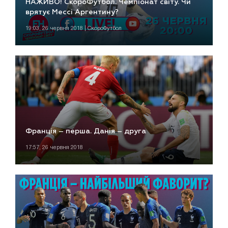
НАЖИВО! СкороФутбол. Чемпіонат світу. Чи
врятує Мессі Аргентину?
19:03, 26 червня 2018 | СкороФутбол
Франція – перша. Данія – друга
17:57, 26 червня 2018