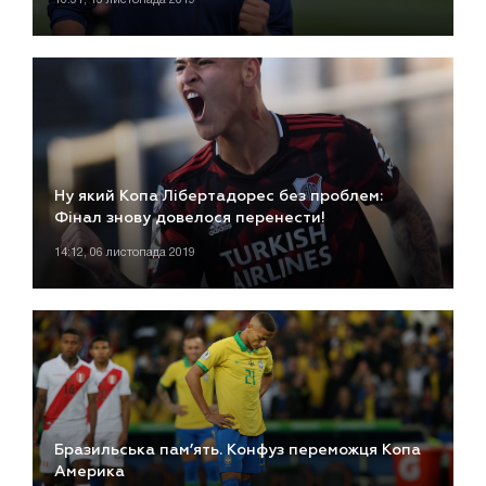
Ну який Копа Лібертадорес без проблем:
Фінал знову довелося перенести!
14:12, 06 листопада 2019
Бразильська пам’ять. Конфуз переможця Копа
Америка