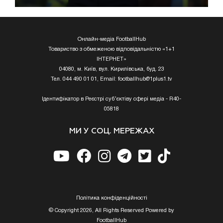
Онлайн-медіа FootballHub
Товариство з обмеженою відповідальністю «1+1
ІНТЕРНЕТ»
04080, м. Київ, вул. Кирилівська, буд. 23
Тел. 044 490 01 01, Email:
footballhub@1plus1.tv
Ідентифікатор в Реєстрі суб’єктіву сфері медіа - R40-
05818
МИ У СОЦ. МЕРЕЖАХ
Полiтика конфiденцiйностi
© Copyright 2026, All Rights Reserved Powered by
FootballHub