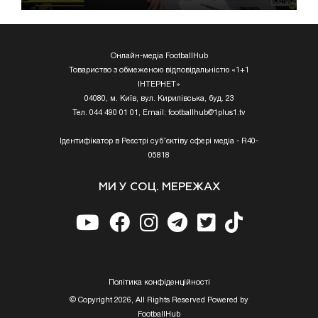
Онлайн-медіа FootballHub
Товариство з обмеженою відповідальністю «1+1
ІНТЕРНЕТ»
04080, м. Київ, вул. Кирилівська, буд. 23
Тел. 044 490 01 01, Email:
footballhub@1plus1.tv
Ідентифікатор в Реєстрі суб’єктіву сфері медіа - R40-
05818
МИ У СОЦ. МЕРЕЖАХ
Полiтика конфiденцiйностi
© Copyright 2026, All Rights Reserved Powered by
FootballHub