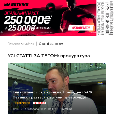
Головна сторінка
Статті за тегом
УСІ СТАТТІ ЗА ТЕГОМ: прокуратура
І нехай увесь світ зачекає. Президент УАФ
Павелко грається з вогнем правосуддя
Ексклюзив
Відео
12:03, 22 листопада 2022 | ФУТБОЛ УКРАЇНИ