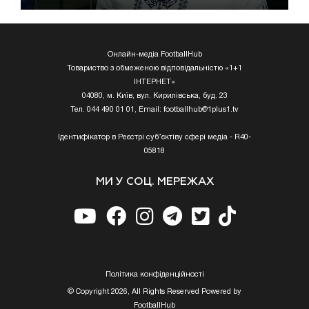
Онлайн-медіа FootballHub
Товариство з обмеженою відповідальністю «1+1
ІНТЕРНЕТ»
04080, м. Київ, вул. Кирилівська, буд. 23
Тел. 044 490 01 01, Email:
footballhub@1plus1.tv
Ідентифікатор в Реєстрі суб’єктіву сфері медіа - R40-
05818
МИ У СОЦ. МЕРЕЖАХ
Полiтика конфiденцiйностi
© Copyright 2026, All Rights Reserved Powered by
FootballHub