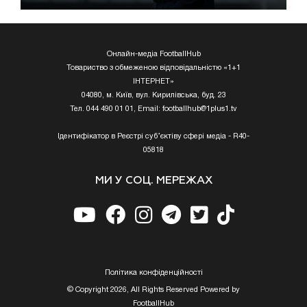
Онлайн-медіа FootballHub
Товариство з обмеженою відповідальністю «1+1
ІНТЕРНЕТ»
04080, м. Київ, вул. Кирилівська, буд. 23
Тел. 044 490 01 01, Email:
footballhub@1plus1.tv
Ідентифікатор в Реєстрі суб’єктіву сфері медіа - R40-
05818
МИ У СОЦ. МЕРЕЖАХ
Полiтика конфiденцiйностi
© Copyright 2026, All Rights Reserved Powered by
FootballHub