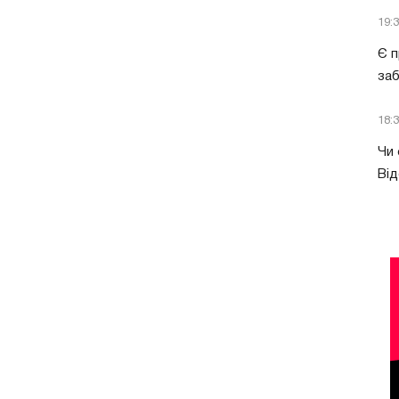
19:
Є п
за
18:
Чи 
Від