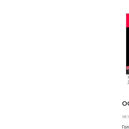
О
08:
Гол