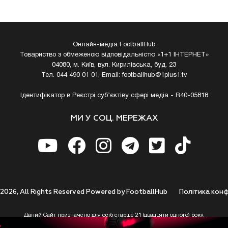
Онлайн-медіа FootballHub
Товариство з обмеженою відповідальністю «1+1 ІНТЕРНЕТ»
04080, м. Київ, вул. Кирилівська, буд. 23
Тел. 044 490 01 01, Email:
footballhub@1plus1.tv
Ідентифікатор в Реєстрі суб’єктіву сфері медіа - R40-05818
МИ У СОЦ. МЕРЕЖАХ
 2026, All Rights Reserved Powered by FootballHub
Полiтика конф
Даний Сайт призначено для осіб старше 21 (двадцяти одного) року.
 до використання https://footballhub.ua, Користувач цим підтверджує, що досяг 21-р