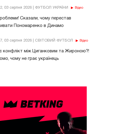
32, 03 серпня 2026 | ФУТБОЛ УКРАЇНИ
Відео
роблеми! Сказали, чому перестав
бивати Пономаренко в Динамо
37, 03 серпня 2026 | СВІТОВИЙ ФУТБОЛ
Відео
є конфлікт між Циганковим та Жироною?!
омо, чому не грає українець