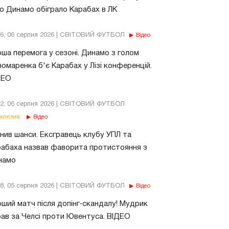
о Динамо обіграло Карабах в ЛК
56, 06 серпня 2026 | СВІТОВИЙ ФУТБОЛ
Відео
ша перемога у сезоні. Динамо з голом
омаренка б'є Карабах у Лізі конференцій.
ДЕО
02, 06 серпня 2026 | СВІТОВИЙ ФУТБОЛ
клюзив
Відео
нив шанси. Ексгравець клубу УПЛ та
абаха назвав фаворита протистояння з
намо
18, 05 серпня 2026 | СВІТОВИЙ ФУТБОЛ
Відео
ший матч після допінг-скандалу! Мудрик
рав за Челсі проти Ювентуса. ВІДЕО