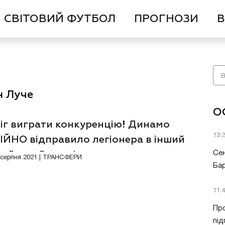
СВІТОВИЙ ФУТБОЛ
ПРОГНОЗИ
В
н Луче
О
міг виграти конкуренцію! Динамо
13:
ІЙНО відправило легіонера в інший
пейський чемпіонат
Сен
7 серпня 2021 | ТРАНСФЕРИ
Бар
11:
Про
під