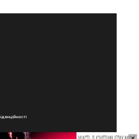
iденцiйностi
×
ічного віку.