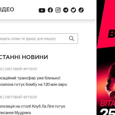
ІДЕО
СТАННІ НОВИНИ
20 | СВІТОВИЙ ФУТБОЛ
саційний трансфер уже близько!
селона готує бомбу на 120 млн євро
48 | СВІТОВИЙ ФУТБОЛ
позиція на столі! Клуб Ла Ліги готує
писання Мудрика