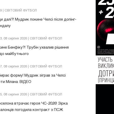
09 | СВІТОВИЙ ФУТБОЛ
и далі?! Мудрик покине Челсі після допінг-
андалу
03, 08 серпня 2026 | СВІТОВИЙ ФУТБОЛ
ине Бенфіку?! Трубін ухвалив рішення
до майбутнього
57, 08 серпня 2026 | СВІТОВИЙ ФУТБОЛ
ирає форму! Мудрик зіграв за Челсі
ти Мілана. ВІДЕО
05, 08 серпня 2026 | СВІТОВИЙ ФУТБОЛ
селона втрачає героя ЧС-2026! Зірка
алонців погодила контракт з ПСЖ