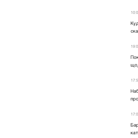
10:
Куд
ск
19:
Пок
що
17:
Наб
про
17:
Бар
кат