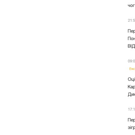
чог
21:
Пер
Пон
ВІ
09:
Екс
Оці
Кар
Ди
17:
Пер
зіг