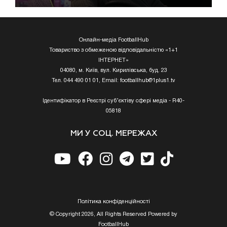
Онлайн-медіа FootballHub
Товариство з обмеженою відповідальністю «1+1
ІНТЕРНЕТ»
04080, м. Київ, вул. Кирилівська, буд. 23
Тел. 044 490 01 01, Email:
footballhub@1plus1.tv
Ідентифікатор в Реєстрі суб’єктіву сфері медіа - R40-
05818
МИ У СОЦ. МЕРЕЖАХ
Полiтика конфiденцiйностi
© Copyright 2026, All Rights Reserved Powered by
FootballHub