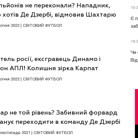
льйонів не переконали? Нападник,
19:
 хотів Де Дзербі, відмовив Шахтарю
Є п
2 січня 2022 | СВІТОВИЙ ФУТБОЛ
за
18:
Чи 
ель росії, ексгравець Динамо і
Від
іон АПЛ! Колишня зірка Карпат
має нову команду
6 січня 2022 | СВІТОВИЙ ФУТБОЛ
ар не той рівень? Забивний форвард
анує переходити в команду Де Дзербі
2 листопада 2021 | СВІТОВИЙ ФУТБОЛ