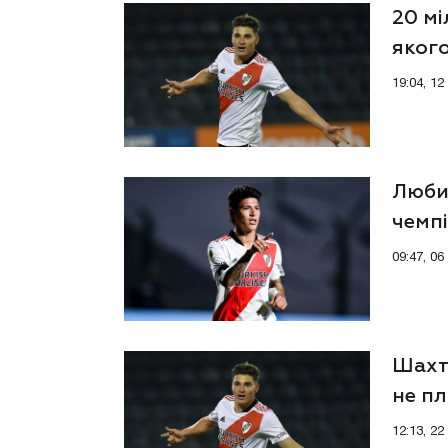
20 мі
якого
19:04, 1
Любит
чемп
отри
09:47, 0
Шахт
не пл
12:13, 2