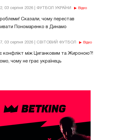
32, 03 серпня 2026 | ФУТБОЛ УКРАЇНИ
Відео
роблеми! Сказали, чому перестав
бивати Пономаренко в Динамо
37, 03 серпня 2026 | СВІТОВИЙ ФУТБОЛ
Відео
є конфлікт між Циганковим та Жироною?!
омо, чому не грає українець