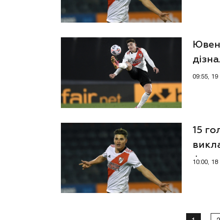
Ювен
дізн
09:55, 1
15 го
викл
форв
10:00, 1