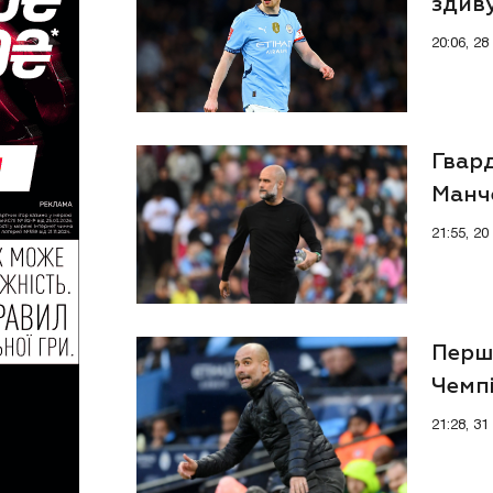
здив
20:06, 2
Гвард
Манче
21:55, 2
Перш
Чемпі
тала
21:28, 3