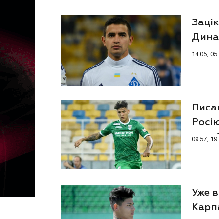
Зацік
Дина
14:05, 0
Писав
Росію
порє
09:57, 1
Уже в
Карпа