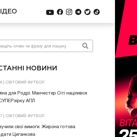
ІДЕО
СТАННІ НОВИНИ
26 | СВІТОВИЙ ФУТБОЛ
іна для Родрі. Манчестер Сіті націлився
 СУПЕРзірку АПЛ
57 | СВІТОВИЙ ФУТБОЛ
учили свої вимоги. Жирона готова
одати Циганкова