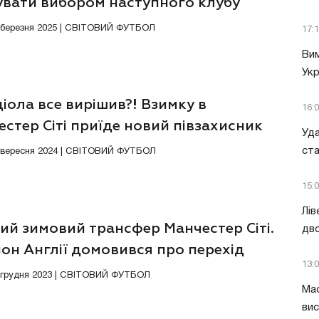
увати вибором наступного клубу
8 березня 2025 | СВІТОВИЙ ФУТБОЛ
17:
Вим
Укр
іола все вирішив?! Взимку в
16:
стер Сіті приїде новий півзахисник
Уда
ст
0 вересня 2024 | СВІТОВИЙ ФУТБОЛ
15:
Лів
ий зимовий трансфер Манчестер Сіті.
дво
он Англії домовився про перехід
13:
нта
1 грудня 2023 | СВІТОВИЙ ФУТБОЛ
Мас
вис