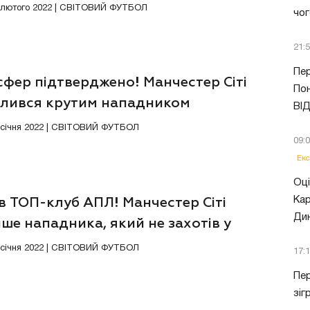
9 лютого 2022 | СВІТОВИЙ ФУТБОЛ
чог
21:
Пер
фер підтверджено! Манчестер Сіті
Пон
илився крутим нападником
ВІ
0 січня 2022 | СВІТОВИЙ ФУТБОЛ
09:
Екс
Оці
Кар
в ТОП-клуб АПЛ! Манчестер Сіті
Ди
ше нападника, який не захотів у
ар
2 січня 2022 | СВІТОВИЙ ФУТБОЛ
17:
Пер
зіг