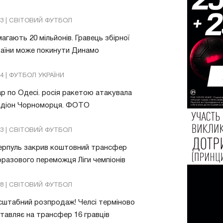
13 | СВІТОВИЙ ФУТБОЛ
агають 20 мільйонів. Гравець збірної
аїни може покинути Динамо
04 | ФУТБОЛ УКРАЇНИ
р по Одесі. росія ракетою атакувала
адіон Чорноморця. ФОТО
03 | СВІТОВИЙ ФУТБОЛ
ерпуль закрив коштовний трансфер
разового переможця Ліги чемпіонів
08 | СВІТОВИЙ ФУТБОЛ
штабний розпродаж! Челсі терміново
тавляє на трансфер 16 гравців