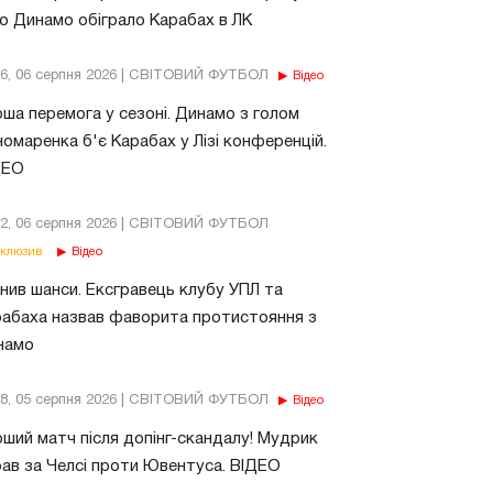
о Динамо обіграло Карабах в ЛК
56, 06 серпня 2026 | СВІТОВИЙ ФУТБОЛ
Відео
ша перемога у сезоні. Динамо з голом
омаренка б'є Карабах у Лізі конференцій.
ДЕО
02, 06 серпня 2026 | СВІТОВИЙ ФУТБОЛ
клюзив
Відео
нив шанси. Ексгравець клубу УПЛ та
абаха назвав фаворита протистояння з
намо
18, 05 серпня 2026 | СВІТОВИЙ ФУТБОЛ
Відео
ший матч після допінг-скандалу! Мудрик
рав за Челсі проти Ювентуса. ВІДЕО