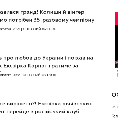
авився гранд! Колишній вінгер
мо потрібен 35-разовому чемпіону
5 жовтня 2022 | СВІТОВИЙ ФУТБОЛ
 про любов до України і поїхав на
. Ексзірка Карпат гратиме за
бріком
9 лютого 2022 | СВІТОВИЙ ФУТБОЛ
О
се вирішено?! Ексзірка львівських
08:
т перейде в російський клуб
Гол