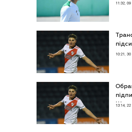
11:32, 0
Транс
підс
10:21, 3
Обра
підпи
Шахт
13:14, 2