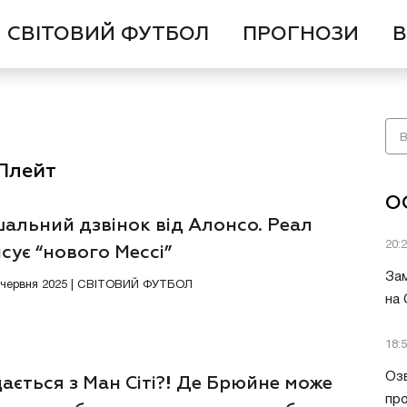
СВІТОВИЙ ФУТБОЛ
ПРОГНОЗИ
В
 Плейт
О
альний дзвінок від Алонсо. Реал
20:
сує “нового Мессі”
Зам
6 червня 2025 | СВІТОВИЙ ФУТБОЛ
на
18:
Озв
ється з Ман Сіті?! Де Брюйне може
пр