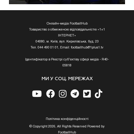
Онлайн-медіа FootballHub
Товариство з обмеженою відповідальністю «1+1
ІНТЕРНЕТ»
04080, м. Київ, вул. Кирилівська, буд. 23
Тел. 044 490 01 01, Email:
footballhub@1plus1.tv
Ідентифікатор в Реєстрі суб’єктіву сфері медіа - R40-
05818
МИ У СОЦ. МЕРЕЖАХ
Полiтика конфiденцiйностi
© Copyright 2026, All Rights Reserved Powered by
FootballHub