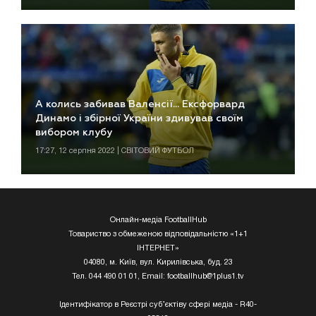
А колись забивав Валенсії... Ексфорвард
Динамо і збірної України здивував своїм
вибором клубу
17:27, 12 серпня 2022 | СВІТОВИЙ ФУТБОЛ
Онлайн-медіа FootballHub
Товариство з обмеженою відповідальністю «1+1
ІНТЕРНЕТ»
04080, м. Київ, вул. Кирилівська, буд. 23
Тел. 044 490 01 01, Email:
footballhub@1plus1.tv
Ідентифікатор в Реєстрі суб’єктіву сфері медіа - R40-