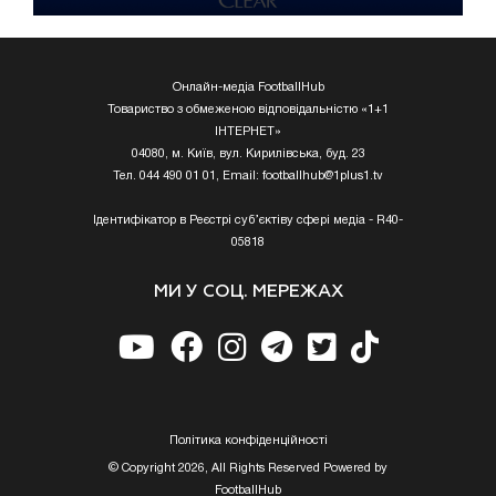
Онлайн-медіа FootballHub
Товариство з обмеженою відповідальністю «1+1
ІНТЕРНЕТ»
04080, м. Київ, вул. Кирилівська, буд. 23
Тел. 044 490 01 01, Email:
footballhub@1plus1.tv
Ідентифікатор в Реєстрі суб’єктіву сфері медіа - R40-
05818
МИ У СОЦ. МЕРЕЖАХ
Полiтика конфiденцiйностi
© Copyright 2026, All Rights Reserved Powered by
FootballHub