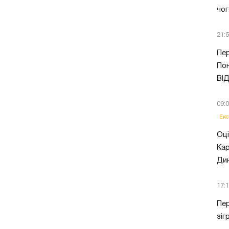
чог
21:
Пер
Пон
ВІ
09:
Екс
Оці
Кар
Ди
17:
Пер
зіг