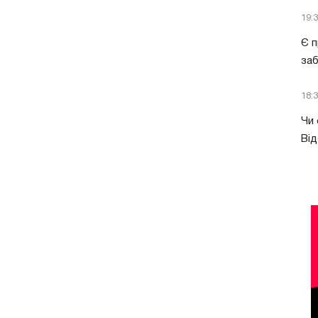
19:
Є п
за
18:
Чи 
Від