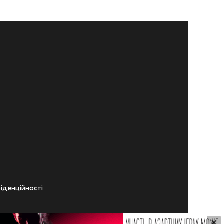
iденцiйностi
×
ічного віку.