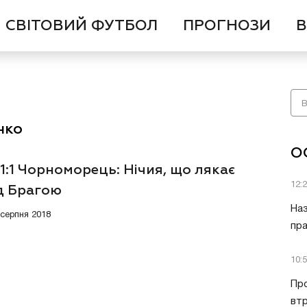
СВІТОВИЙ ФУТБОЛ
ПРОГНОЗИ
В
нко
О
1:1 Чорноморець: Нічия, що лякає
12:
д Брагою
Наз
 серпня 2018
пра
10:
Пр
втр