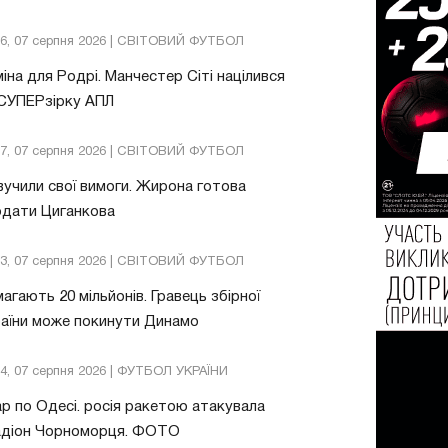
26, 07 серпня 2026 | СВІТОВИЙ ФУТБОЛ
іна для Родрі. Манчестер Сіті націлився
 СУПЕРзірку АПЛ
57, 07 серпня 2026 | СВІТОВИЙ ФУТБОЛ
учили свої вимоги. Жирона готова
одати Циганкова
13, 07 серпня 2026 | СВІТОВИЙ ФУТБОЛ
агають 20 мільйонів. Гравець збірної
аїни може покинути Динамо
04, 07 серпня 2026 | ФУТБОЛ УКРАЇНИ
р по Одесі. росія ракетою атакувала
адіон Чорноморця. ФОТО