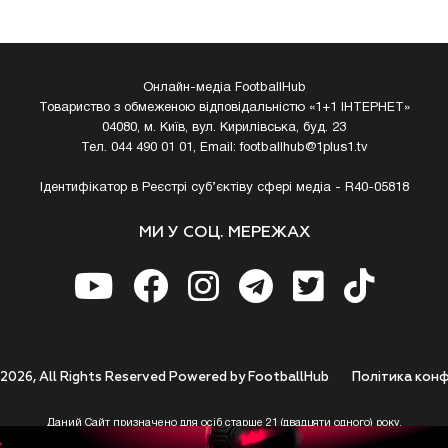
Онлайн-медіа FootballHub
Товариство з обмеженою відповідальністю «1+1 ІНТЕРНЕТ»
04080, м. Київ, вул. Кирилівська, буд. 23
Тел. 044 490 01 01, Email:
footballhub@1plus1.tv
Ідентифікатор в Реєстрі суб’єктіву сфері медіа - R40-05818
МИ У СОЦ. МЕРЕЖАХ
 2026, All Rights Reserved Powered by FootballHub
Полiтика конф
Даний Сайт призначено для осіб старше 21 (двадцяти одного) року.
 до використання https://footballhub.ua, Користувач цим підтверджує, що досяг 21-р