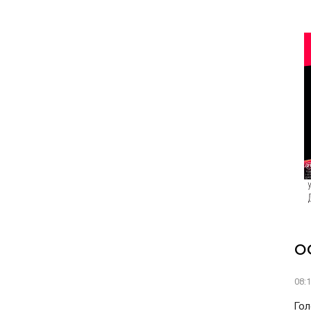
О
08:
Гол