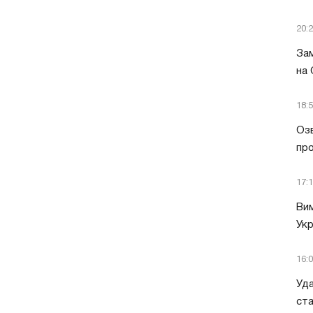
20:
Зам
на
18:
Озв
пр
17:
Вим
Укр
16:
Уда
ст