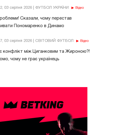
32, 03 серпня 2026 | ФУТБОЛ УКРАЇНИ
Відео
роблеми! Сказали, чому перестав
бивати Пономаренко в Динамо
37, 03 серпня 2026 | СВІТОВИЙ ФУТБОЛ
Відео
є конфлікт між Циганковим та Жироною?!
омо, чому не грає українець