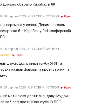
о Динамо обіграло Карабах в ЛК
56, 06 серпня 2026 | СВІТОВИЙ ФУТБОЛ
Відео
ша перемога у сезоні. Динамо з голом
омаренка б'є Карабах у Лізі конференцій.
ДЕО
02, 06 серпня 2026 | СВІТОВИЙ ФУТБОЛ
клюзив
Відео
нив шанси. Ексгравець клубу УПЛ та
абаха назвав фаворита протистояння з
намо
18, 05 серпня 2026 | СВІТОВИЙ ФУТБОЛ
Відео
ший матч після допінг-скандалу! Мудрик
рав за Челсі проти Ювентуса. ВІДЕО