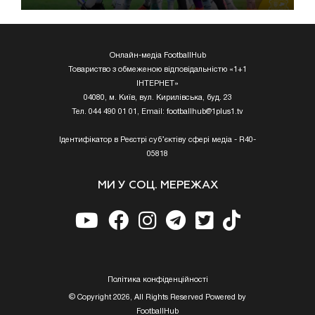
Онлайн-медіа FootballHub
Товариство з обмеженою відповідальністю «1+1
ІНТЕРНЕТ»
04080, м. Київ, вул. Кирилівська, буд. 23
Тел. 044 490 01 01, Email:
footballhub@1plus1.tv
Ідентифікатор в Реєстрі суб’єктіву сфері медіа - R40-
05818
МИ У СОЦ. МЕРЕЖАХ
Полiтика конфiденцiйностi
© Copyright 2026, All Rights Reserved Powered by
FootballHub