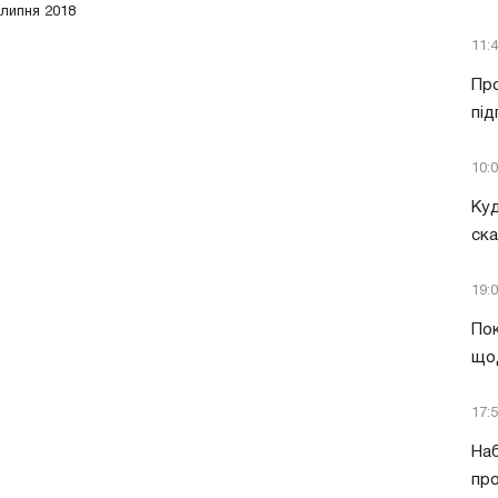
 липня 2018
11:
Про
під
10:
Куд
ск
19:
Пок
що
17:
Наб
про