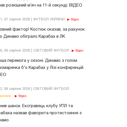
ив розкішний мʼяч на 11-й секунді. ВІДЕО
11, 07 серпня 2026 | ФУТБОЛ УКРАЇНИ
Відео
овний фактор! Костюк сказав, за рахунок
о Динамо обіграло Карабах в ЛК
56, 06 серпня 2026 | СВІТОВИЙ ФУТБОЛ
Відео
ша перемога у сезоні. Динамо з голом
омаренка б'є Карабах у Лізі конференцій.
ДЕО
02, 06 серпня 2026 | СВІТОВИЙ ФУТБОЛ
клюзив
Відео
нив шанси. Ексгравець клубу УПЛ та
абаха назвав фаворита протистояння з
намо