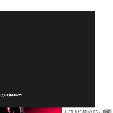
iденцiйностi
×
ічного віку.