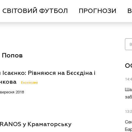
СВІТОВИЙ ФУТБОЛ
ПРОГНОЗИ
В
й Попов
О
 Ісаєнко: Рівняюся на Бєсєдіна і
14:
нкова
Ексклюзив
Шал
9 вересня 2018
заб
13:
Сен
RANOS у Краматорську
Бар