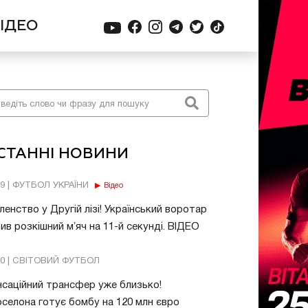
ІДЕО
СТАННІ НОВИНИ
49 | ФУТБОЛ УКРАЇНИ
Відео
енство у Другій лізі! Український воротар
ив розкішний мʼяч на 11-й секунді. ВІДЕО
20 | СВІТОВИЙ ФУТБОЛ
саційний трансфер уже близько!
селона готує бомбу на 120 млн євро