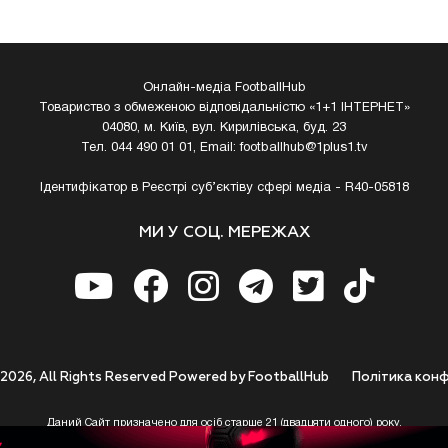
Онлайн-медіа FootballHub
Товариство з обмеженою відповідальністю «1+1 ІНТЕРНЕТ»
04080, м. Київ, вул. Кирилівська, буд. 23
Тел. 044 490 01 01, Email:
footballhub@1plus1.tv
Ідентифікатор в Реєстрі суб’єктіву сфері медіа - R40-05818
МИ У СОЦ. МЕРЕЖАХ
 2026, All Rights Reserved Powered by FootballHub
Полiтика конф
Даний Сайт призначено для осіб старше 21 (двадцяти одного) року.
 до використання https://footballhub.ua, Користувач цим підтверджує, що досяг 21-р