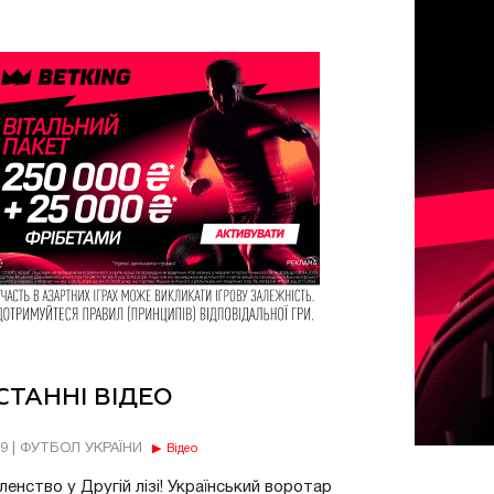
СТАННІ ВІДЕО
49 | ФУТБОЛ УКРАЇНИ
Відео
енство у Другій лізі! Український воротар