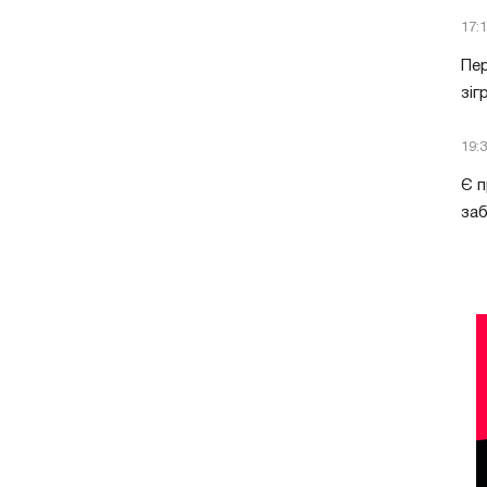
17:
Пер
зіг
19:
Є п
за