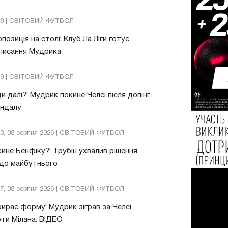
48 | СВІТОВИЙ ФУТБОЛ
позиція на столі! Клуб Ла Ліги готує
писання Мудрика
09 | СВІТОВИЙ ФУТБОЛ
и далі?! Мудрик покине Челсі після допінг-
андалу
03, 08 серпня 2026 | СВІТОВИЙ ФУТБОЛ
ине Бенфіку?! Трубін ухвалив рішення
до майбутнього
57, 08 серпня 2026 | СВІТОВИЙ ФУТБОЛ
ирає форму! Мудрик зіграв за Челсі
ти Мілана. ВІДЕО