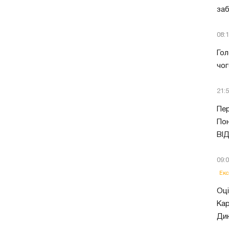
заб
08:
Гол
чог
21:
Пер
Пон
ВІ
09:
Екс
Оці
Кар
Ди