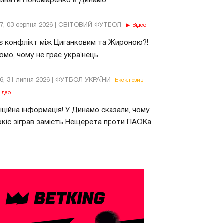
бивати Пономаренко в Динамо
37, 03 серпня 2026 | СВІТОВИЙ ФУТБОЛ
Відео
є конфлікт між Циганковим та Жироною?!
омо, чому не грає українець
26, 31 липня 2026 | ФУТБОЛ УКРАЇНИ
Ексклюзив
ідео
ційна інформація! У Динамо сказали, чому
кіс зіграв замість Нещерета проти ПАОКа