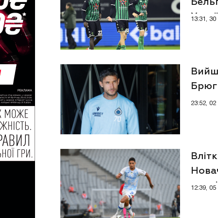
Бельг
Укра
13:31, 3
Вийшо
Брюг
23:52, 0
Влітк
Нова
чемп
12:39, 0