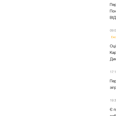
Пер
Пон
ВІ
09:
Екс
Оці
Кар
Ди
17:
Пер
зіг
19:
Є п