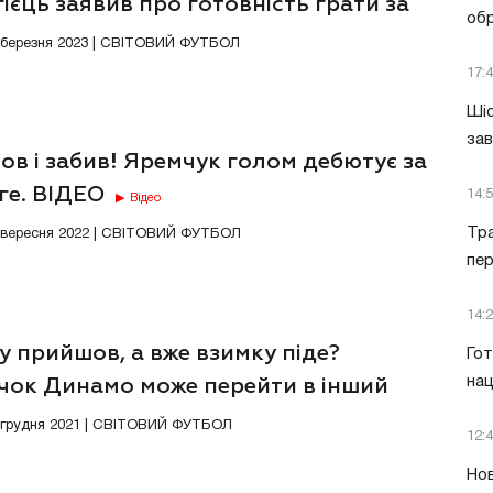
ієць заявив про готовність грати за
обр
їну
0 березня 2023 | СВІТОВИЙ ФУТБОЛ
17:
Шіс
за
в і забив! Яремчук голом дебютує за
ге. ВІДЕО
14:
Відео
Тра
2 вересня 2022 | СВІТОВИЙ ФУТБОЛ
пе
14:
у прийшов, а вже взимку піде?
Гот
нац
чок Динамо може перейти в інший
іонат
5 грудня 2021 | СВІТОВИЙ ФУТБОЛ
12:
Нов