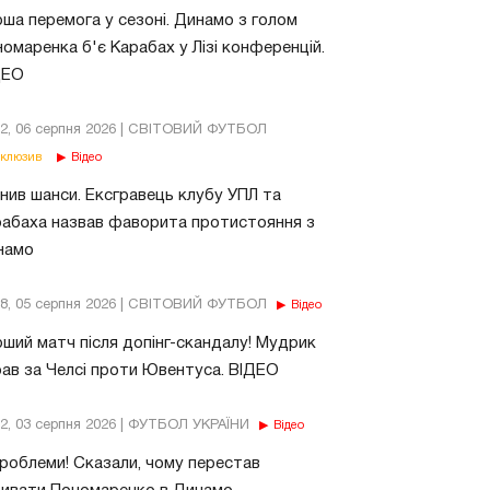
ша перемога у сезоні. Динамо з голом
омаренка б'є Карабах у Лізі конференцій.
ДЕО
02, 06 серпня 2026 | СВІТОВИЙ ФУТБОЛ
клюзив
Відео
нив шанси. Ексгравець клубу УПЛ та
абаха назвав фаворита протистояння з
намо
18, 05 серпня 2026 | СВІТОВИЙ ФУТБОЛ
Відео
ший матч після допінг-скандалу! Мудрик
рав за Челсі проти Ювентуса. ВІДЕО
32, 03 серпня 2026 | ФУТБОЛ УКРАЇНИ
Відео
роблеми! Сказали, чому перестав