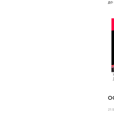
до 
О
21: