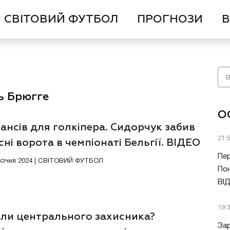
СВІТОВИЙ ФУТБОЛ
ПРОГНОЗИ
В
ь Брюгге
О
ансів для голкіпера. Сидорчук забив
21:
сні ворота в чемпіонаті Бельгії. ВІДЕО
Пер
0 січня 2024 | СВІТОВИЙ ФУТБОЛ
Пон
ВІ
19:
ли центрального захисника?
Зар