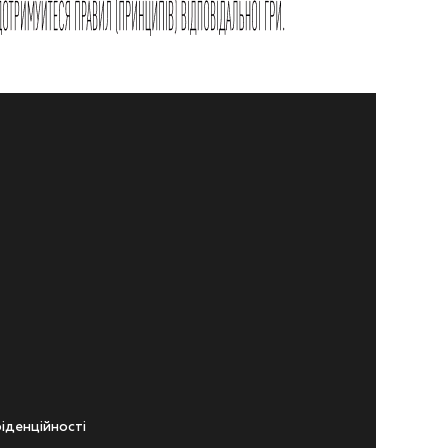
iденцiйностi