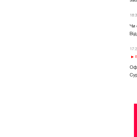
за
18:
Чи 
Від
17:
В
Офі
Сур