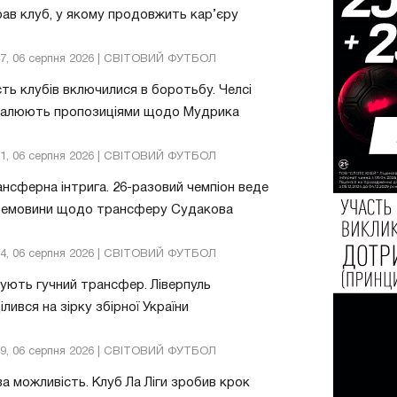
ав клуб, у якому продовжить кар’єру
47, 06 серпня 2026 | СВІТОВИЙ ФУТБОЛ
ть клубів включилися в боротьбу. Челсі
валюють пропозиціями щодо Мудрика
51, 06 серпня 2026 | СВІТОВИЙ ФУТБОЛ
нсферна інтрига. 26-разовий чемпіон веде
ремовини щодо трансферу Судакова
24, 06 серпня 2026 | СВІТОВИЙ ФУТБОЛ
ують гучний трансфер. Ліверпуль
ілився на зірку збірної України
49, 06 серпня 2026 | СВІТОВИЙ ФУТБОЛ
а можливість. Клуб Ла Ліги зробив крок