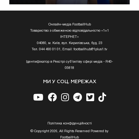
Онлайн-медіа FootballHub
Товариство з обмеженою відповідальністю «1+1
ІНТЕРНЕТ»
04080, м. Київ, вул. Кирилівська, буд. 23
Тел. 044 490 01 01, Email:
footballhub@1plus1.tv
Ідентифікатор в Реєстрі суб’єктіву сфері медіа - R40-
05818
МИ У СОЦ. МЕРЕЖАХ
Полiтика конфiденцiйностi
© Copyright 2026, All Rights Reserved Powered by
FootballHub