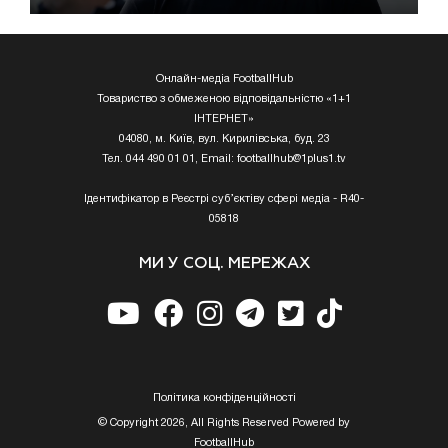
Онлайн-медіа FootballHub
Товариство з обмеженою відповідальністю «1+1
ІНТЕРНЕТ»
04080, м. Київ, вул. Кирилівська, буд. 23
Тел. 044 490 01 01, Email:
footballhub@1plus1.tv
Ідентифікатор в Реєстрі суб’єктіву сфері медіа - R40-
05818
МИ У СОЦ. МЕРЕЖАХ
Полiтика конфiденцiйностi
© Copyright 2026, All Rights Reserved Powered by
FootballHub