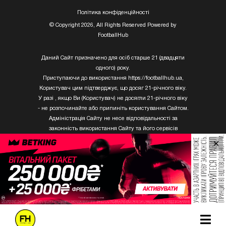
Полiтика конфiденцiйностi
© Copyright 2026, All Rights Reserved Powered by
FootballHub
Даний Сайт призначено для осіб старше 21 (двадцяти
одного) року.
Приступаючи до використання https://footballhub.ua,
Користувач цим підтверджує, що досяг 21-річного віку.
У разі , якщо Ви (Користувач) не досягли 21-річного віку
- не розпочинайте або припиніть користування Сайтом.
Адміністрація Сайту не несе відповідальності за
законність використання Сайту та його сервісів
Користувачем, який не досяг 21-річного віку.
×
Твори Getty Images, що розміщені на сайті, не можуть
бути використані третіми особами без письмового
дозволу ТОВ «ГЛОБАЛ ІМІДЖЕС ЮКРЕЙН.