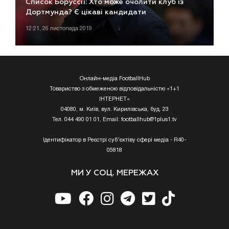
Список Боруссії: Хто може очолити клуб із
Дортмунда? Є цікаві кандидати
12:21, 26 листопада 2019
Онлайн-медіа FootballHub
Товариство з обмеженою відповідальністю «1+1
ІНТЕРНЕТ»
04080, м. Київ, вул. Кирилівська, буд. 23
Тел. 044 490 01 01, Email:
footballhub@1plus1.tv
Ідентифікатор в Реєстрі суб’єктіву сфері медіа - R40-
05818
МИ У СОЦ. МЕРЕЖАХ