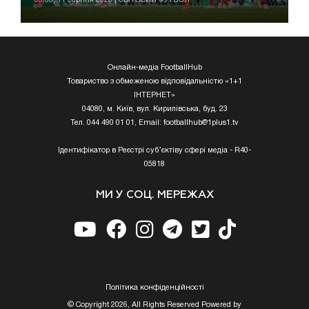
Онлайн-медіа FootballHub
Товариство з обмеженою відповідальністю «1+1
ІНТЕРНЕТ»
04080, м. Київ, вул. Кирилівська, буд. 23
Тел. 044 490 01 01, Email:
footballhub@1plus1.tv
Ідентифікатор в Реєстрі суб’єктіву сфері медіа - R40-
05818
МИ У СОЦ. МЕРЕЖАХ
Полiтика конфiденцiйностi
© Copyright 2026, All Rights Reserved Powered by