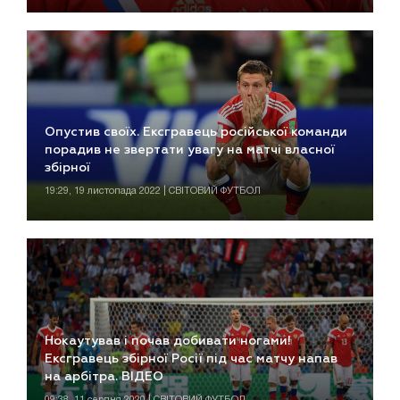
Опустив своїх. Ексгравець російської команди
порадив не звертати увагу на матчі власної
збірної
19:29, 19 листопада 2022 | СВІТОВИЙ ФУТБОЛ
Нокаутував і почав добивати ногами!
Ексгравець збірної Росії під час матчу напав
на арбітра. ВІДЕО
09:38, 11 серпня 2020 | СВІТОВИЙ ФУТБОЛ