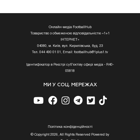
Онлайн-медіа FootballHub
Товариство з обмеженою відповідальністю «1+1
ІНТЕРНЕТ»
04080, м. Київ, вул. Кирилівська, буд. 23
Тел. 044 490 01 01, Email:
footballhub@1plus1.tv
Ідентифікатор в Реєстрі суб’єктіву сфері медіа - R40-
05818
МИ У СОЦ. МЕРЕЖАХ
Полiтика конфiденцiйностi
© Copyright 2026, All Rights Reserved Powered by