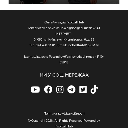
Онлайн-медіа FootballHub
Товариство з обмеженою відповідальністю «1+1
ІНТЕРНЕТ»
04080, м. Київ, вул. Кирилівська, буд. 23
Тел. 044 490 01 01, Email:
footballhub@1plus1.tv
Ідентифікатор в Реєстрі суб’єктіву сфері медіа - R40-
05818
МИ У СОЦ. МЕРЕЖАХ
Полiтика конфiденцiйностi
© Copyright 2026, All Rights Reserved Powered by
FootballHub