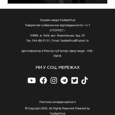
Онлайн-медіа FootballHub
Товариство з обмеженою відповідальністю «1+1
ІНТЕРНЕТ»
04080, м. Київ, вул. Кирилівська, буд. 23
Тел. 044 490 01 01, Email:
footballhub@1plus1.tv
Ідентифікатор в Реєстрі суб’єктіву сфері медіа - R40-
05818
МИ У СОЦ. МЕРЕЖАХ
Полiтика конфiденцiйностi
© Copyright 2026, All Rights Reserved Powered by
FootballHub