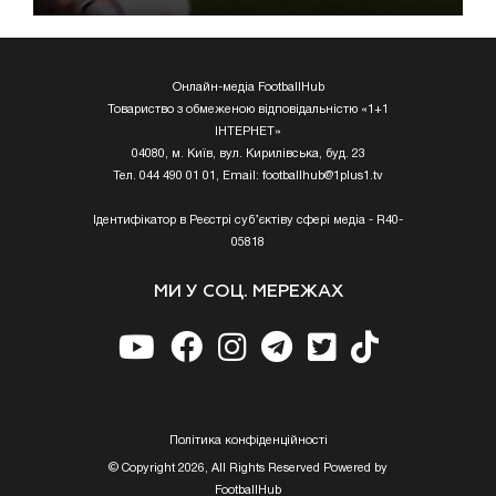
Онлайн-медіа FootballHub
Товариство з обмеженою відповідальністю «1+1
ІНТЕРНЕТ»
04080, м. Київ, вул. Кирилівська, буд. 23
Тел. 044 490 01 01, Email:
footballhub@1plus1.tv
Ідентифікатор в Реєстрі суб’єктіву сфері медіа - R40-
05818
МИ У СОЦ. МЕРЕЖАХ
Полiтика конфiденцiйностi
© Copyright 2026, All Rights Reserved Powered by
FootballHub