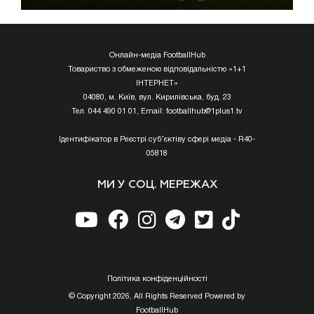
Онлайн-медіа FootballHub
Товариство з обмеженою відповідальністю «1+1
ІНТЕРНЕТ»
04080, м. Київ, вул. Кирилівська, буд. 23
Тел. 044 490 01 01, Email:
footballhub@1plus1.tv
Ідентифікатор в Реєстрі суб’єктіву сфері медіа - R40-
05818
МИ У СОЦ. МЕРЕЖАХ
Полiтика конфiденцiйностi
© Copyright 2026, All Rights Reserved Powered by
FootballHub