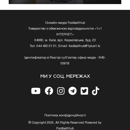
Онлайн-медіа FootballHub
Товариство з обмеженою відповідальністю «1+1
ІНТЕРНЕТ»
04080, м. Київ, вул. Кирилівська, буд. 23
Тел. 044 490 01 01, Email:
footballhub@1plus1.tv
Ідентифікатор в Реєстрі суб’єктіву сфері медіа - R40-
05818
МИ У СОЦ. МЕРЕЖАХ
Полiтика конфiденцiйностi
© Copyright 2026, All Rights Reserved Powered by
FootballHub