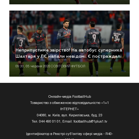
Неприпустиме звірство! На автобус суперника
Шахтаря у ЛЄ напали невідомі. Є постраждалі
09:30, 05 червня 2020 | СВІТОВИЙ ФУТБОЛ
Онлайн-медіа FootballHub
Товариство з обмеженою відповідальністю «1+1
ІНТЕРНЕТ»
04080, м. Київ, вул. Кирилівська, буд. 23
Тел. 044 490 01 01, Email:
footballhub@1plus1.tv
Ідентифікатор в Реєстрі суб’єктіву сфері медіа - R40-