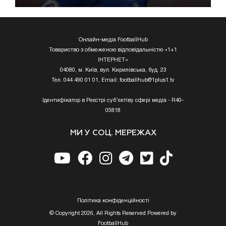
Онлайн-медіа FootballHub
Товариство з обмеженою відповідальністю «1+1
ІНТЕРНЕТ»
04080, м. Київ, вул. Кирилівська, буд. 23
Тел. 044 490 01 01, Email:
footballhub@1plus1.tv
Ідентифікатор в Реєстрі суб’єктіву сфері медіа - R40-
05818
МИ У СОЦ. МЕРЕЖАХ
Полiтика конфiденцiйностi
© Copyright 2026, All Rights Reserved Powered by
FootballHub