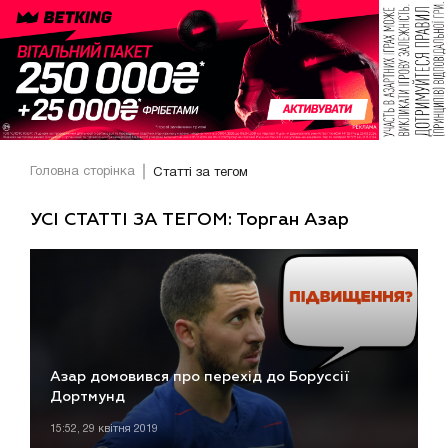
Головна сторінка
Статті за тегом
УСІ СТАТТІ ЗА ТЕГОМ: Торган Азар
Азар домовився про перехід до Боруссії
Дортмунд
15:52, 29 квітня 2019