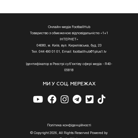
Онлайн-медіа FootballHub
Товариство з обмеженою відповідальністю «1+1
ІНТЕРНЕТ»
04080, м. Київ, вул. Кирилівська, буд. 23
Тел. 044 490 01 01, Email:
footballhub@1plus1.tv
Ідентифікатор в Реєстрі суб’єктіву сфері медіа - R40-
05818
МИ У СОЦ. МЕРЕЖАХ
Полiтика конфiденцiйностi
© Copyright 2026, All Rights Reserved Powered by