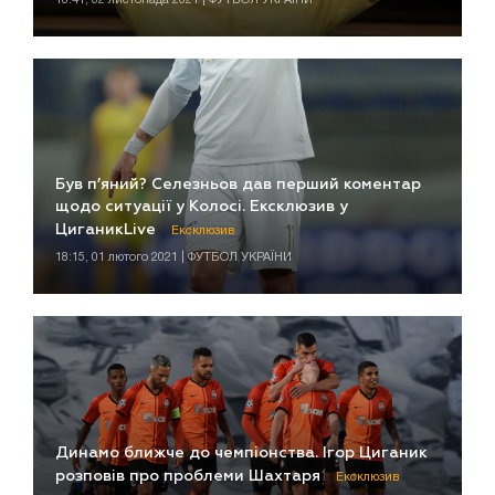
Був п’яний? Селезньов дав перший коментар
щодо ситуації у Колосі. Ексклюзив у
ЦиганикLive
Ексклюзив
18:15, 01 лютого 2021 | ФУТБОЛ УКРАЇНИ
Динамо ближче до чемпіонства. Ігор Циганик
розповів про проблеми Шахтаря
Ексклюзив