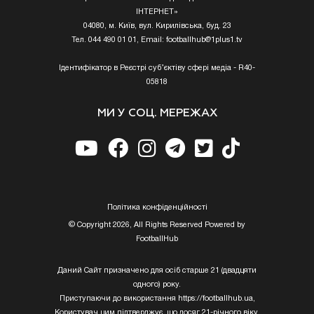
ІНТЕРНЕТ»
04080, м. Київ, вул. Кирилівська, буд. 23
Тел. 044 490 01 01, Email:
footballhub@1plus1.tv
Ідентифікатор в Реєстрі суб’єктіву сфері медіа - R40-
05818
МИ У СОЦ. МЕРЕЖАХ
Полiтика конфiденцiйностi
© Copyright 2026, All Rights Reserved Powered by
FootballHub
Даний Сайт призначено для осіб старше 21 (двадцяти
одного) року.
Приступаючи до використання https://footballhub.ua,
Користувач цим підтверджує, що досяг 21-річного віку.