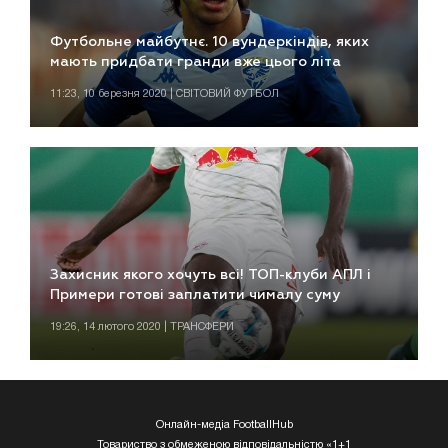
Футбольне майбутнє. 10 вундеркіндів, яких
мають придбати гранди вже цього літа
11:23, 10 березня 2020 | СВІТОВИЙ ФУТБОЛ
Захисник якого хочуть всі! ТОП-клуби АПЛ і
Примери готові заплатити чималу суму
19:26, 14 лютого 2020 | ТРАНСФЕРИ
Онлайн-медіа FootballHub
Товариство з обмеженою відповідальністю «1+1