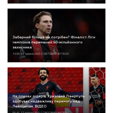
Забарний більше не потрібен? Фіналіст Ліги
чемпіонів переманює 50-мільйонного
захисника
14:56, 11 травня 2025 | СВІТОВИЙ ФУТБОЛ
На плечах лідерів. Кризовий Ліверпуль
здобуває надважливу перемогу над
Лейпцигом. ВІДЕО
00:41, 17 лютого 2021 | СВІТОВИЙ ФУТБОЛ