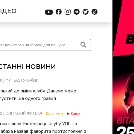
ІДЕО
СТАННІ НОВИНИ
30 | ФУТБОЛ УКРАЇНИ
зький до зміни клубу. Динамо може
пустити ще одного гравця
02 | СВІТОВИЙ ФУТБОЛ
Ексклюзив
Відео
нив шанси. Ексгравець клубу УПЛ та
абаха назвав фаворита протистояння з