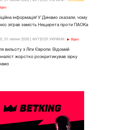
26, 31 липня 2026 | ФУТБОЛ УКРАЇНИ
Ексклюзив
ідео
ційна інформація! У Динамо сказали, чому
кіс зіграв замість Нещерета проти ПАОКа
10, 31 липня 2026 | ФУТБОЛ УКРАЇНИ
Відео
ля вильоту з Ліги Європи. Відомий
наліст жорстко розкритикував зірку
намо