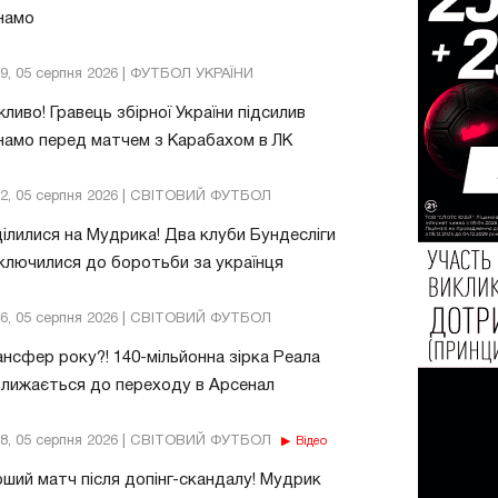
намо
39, 05 серпня 2026 | ФУТБОЛ УКРАЇНИ
ливо! Гравець збірної України підсилив
амо перед матчем з Карабахом в ЛК
32, 05 серпня 2026 | СВІТОВИЙ ФУТБОЛ
ілилися на Мудрика! Два клуби Бундесліги
ключилися до боротьби за українця
46, 05 серпня 2026 | СВІТОВИЙ ФУТБОЛ
нсфер року?! 140-мільйонна зірка Реала
лижається до переходу в Арсенал
18, 05 серпня 2026 | СВІТОВИЙ ФУТБОЛ
Відео
ший матч після допінг-скандалу! Мудрик