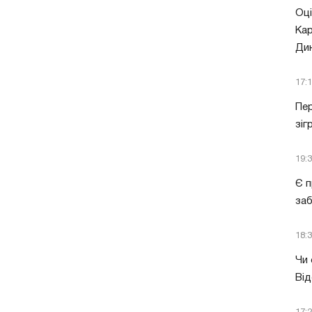
Оці
Кар
Ди
17:
Пер
зіг
19:
Є п
за
18:
Чи 
Від