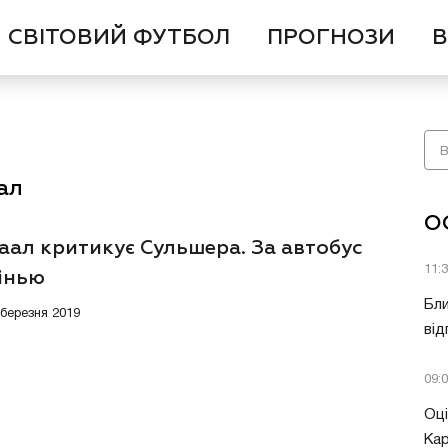
СВІТОВИЙ ФУТБОЛ
ПРОГНОЗИ
В
ал
О
аал критикує Сульшера. За автобус
11:
інью
Бли
 березня 2019
від
09:
Оці
Кар