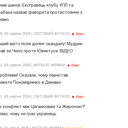
нив шанси. Ексгравець клубу УПЛ та
абаха назвав фаворита протистояння з
намо
18, 05 серпня 2026 | СВІТОВИЙ ФУТБОЛ
Відео
ший матч після допінг-скандалу! Мудрик
рав за Челсі проти Ювентуса. ВІДЕО
32, 03 серпня 2026 | ФУТБОЛ УКРАЇНИ
Відео
роблеми! Сказали, чому перестав
бивати Пономаренко в Динамо
37, 03 серпня 2026 | СВІТОВИЙ ФУТБОЛ
Відео
є конфлікт між Циганковим та Жироною?!
омо, чому не грає українець