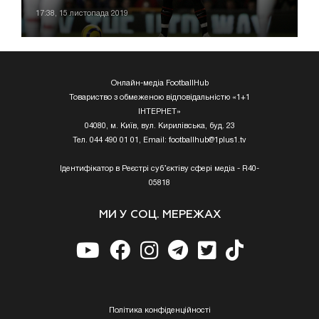
17:38, 15 листопада 2019
Онлайн-медіа FootballHub
Товариство з обмеженою відповідальністю «1+1
ІНТЕРНЕТ»
04080, м. Київ, вул. Кирилівська, буд. 23
Тел. 044 490 01 01, Email:
footballhub@1plus1.tv
Ідентифікатор в Реєстрі суб’єктіву сфері медіа - R40-
05818
МИ У СОЦ. МЕРЕЖАХ
Полiтика конфiденцiйностi