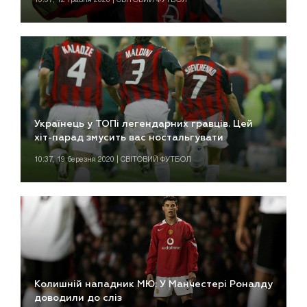
Українець у ТОПі легендарних гравців. Цей
хіт-парад змусить вас ностальгувати
10:37, 19 березня 2020 | СВІТОВИЙ ФУТБОЛ
Колишній нападник МЮ: У Манчестері Роналду
доводили до сліз