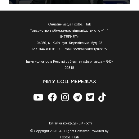
Онлайн-медіа FootballHub
Товариство з обмеженою відповідальністю «1+1
ІНТЕРНЕТ»
04080, м. Київ, вул. Кирилівська, буд. 23
Тел. 044 490 01 01, Email:
footballhub@1plus1.tv
Ідентифікатор в Реєстрі суб’єктіву сфері медіа - R40-
05818
МИ У СОЦ. МЕРЕЖАХ
Полiтика конфiденцiйностi
© Copyright 2026, All Rights Reserved Powered by
FootballHub