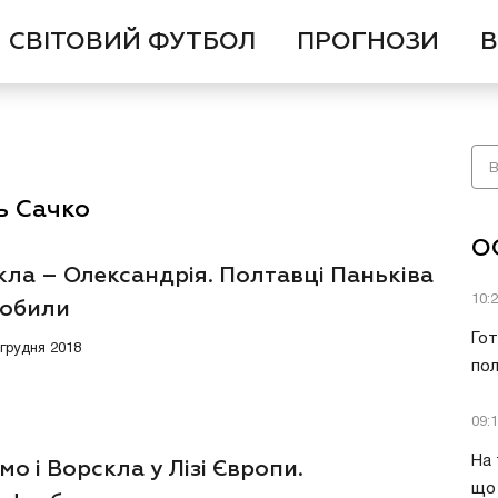
СВІТОВИЙ ФУТБОЛ
ПРОГНОЗИ
В
ь Сачко
О
ла – Олександрія. Полтавці Паньківа
10:
робили
Гот
 грудня 2018
пол
09:
На 
о і Ворскла у Лізі Європи.
що 