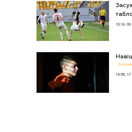
Засух
табл
15:16, 05
Наві
Ексклюз
19:08, 17