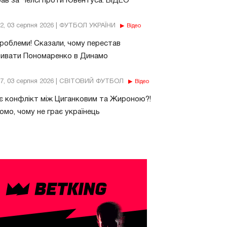
рав за Челсі проти Ювентуса. ВІДЕО
32, 03 серпня 2026 | ФУТБОЛ УКРАЇНИ
Відео
роблеми! Сказали, чому перестав
бивати Пономаренко в Динамо
37, 03 серпня 2026 | СВІТОВИЙ ФУТБОЛ
Відео
є конфлікт між Циганковим та Жироною?!
омо, чому не грає українець