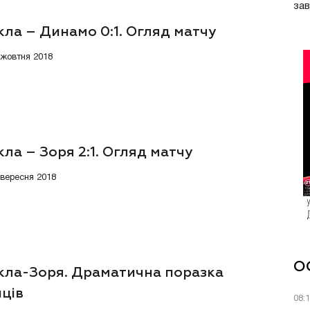
за
ла – Динамо 0:1. Огляд матчу
0 жовтня 2018
ла – Зоря 2:1. Огляд матчу
3 вересня 2018
О
кла-Зоря. Драматична поразка
нців
08: