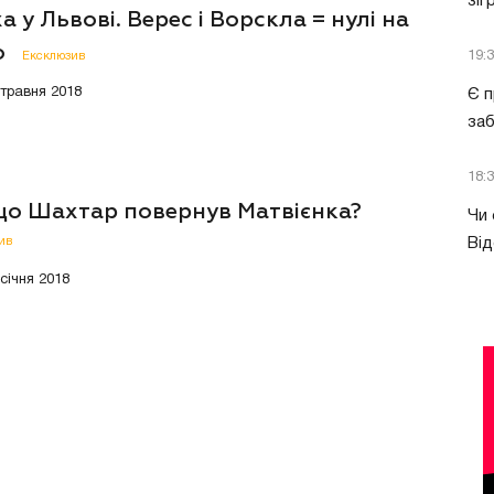
зіг
а у Львові. Верес і Ворскла = нулі на
о
19:
Ексклюзив
 травня 2018
Є п
за
18:
що Шахтар повернув Матвієнка?
Чи 
ив
Від
 січня 2018