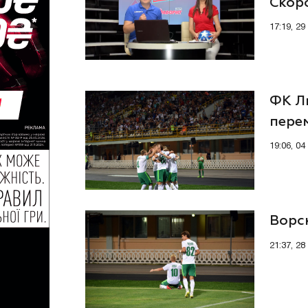
Скор
17:19, 2
ФК Ль
перем
19:06, 0
Ворс
21:37, 2