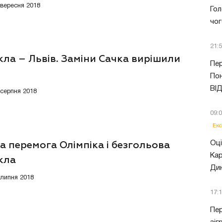
3 вересня 2018
Гол
чог
21:
ла – Львів. Заміни Сачка вирішили
Пер
Пон
ВІ
 серпня 2018
09:
Екс
Оці
 перемога Олімпіка і безгольова
Кар
кла
Ди
 липня 2018
17:
Пер