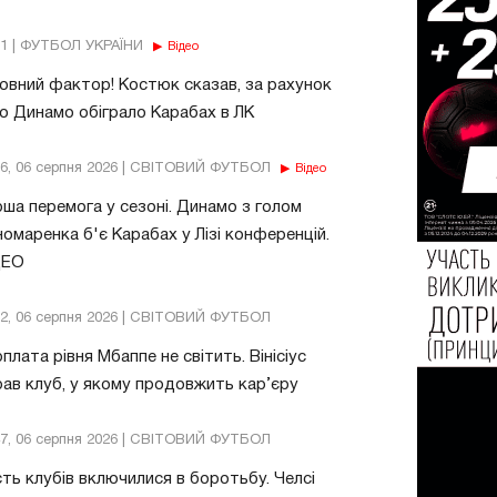
11 | ФУТБОЛ УКРАЇНИ
Відео
овний фактор! Костюк сказав, за рахунок
о Динамо обіграло Карабах в ЛК
56, 06 серпня 2026 | СВІТОВИЙ ФУТБОЛ
Відео
ша перемога у сезоні. Динамо з голом
омаренка б'є Карабах у Лізі конференцій.
ДЕО
32, 06 серпня 2026 | СВІТОВИЙ ФУТБОЛ
плата рівня Мбаппе не світить. Вінісіус
ав клуб, у якому продовжить кар’єру
47, 06 серпня 2026 | СВІТОВИЙ ФУТБОЛ
ть клубів включилися в боротьбу. Челсі