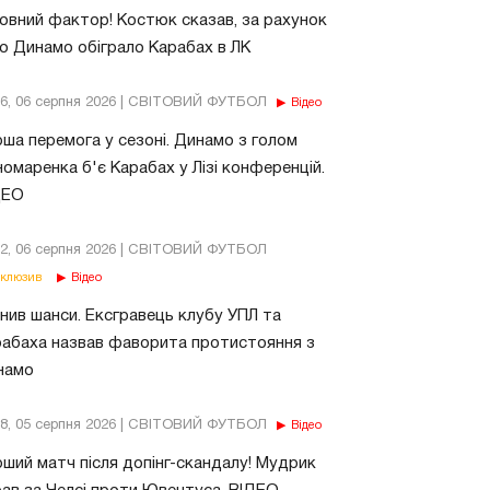
овний фактор! Костюк сказав, за рахунок
о Динамо обіграло Карабах в ЛК
56, 06 серпня 2026 | СВІТОВИЙ ФУТБОЛ
Відео
ша перемога у сезоні. Динамо з голом
омаренка б'є Карабах у Лізі конференцій.
ДЕО
02, 06 серпня 2026 | СВІТОВИЙ ФУТБОЛ
клюзив
Відео
нив шанси. Ексгравець клубу УПЛ та
абаха назвав фаворита протистояння з
намо
18, 05 серпня 2026 | СВІТОВИЙ ФУТБОЛ
Відео
ший матч після допінг-скандалу! Мудрик