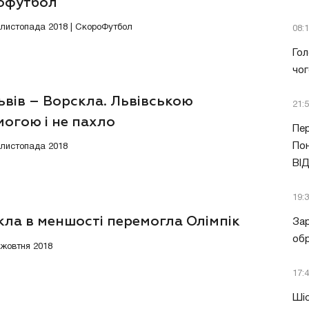
офутбол
9 листопада 2018 | СкороФутбол
08:
Гол
чог
вів – Ворскла. Львівською
21:
огою і не пахло
Пер
Пон
4 листопада 2018
ВІ
19:
кла в меншості перемогла Олімпік
Зар
обр
8 жовтня 2018
17:
Шіс