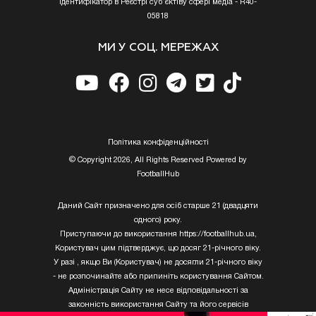
Ідентифікатор в Реєстрі суб’єктіву сфері медіа - R40-
05818
МИ У СОЦ. МЕРЕЖАХ
Полiтика конфiденцiйностi
© Copyright 2026, All Rights Reserved Powered by
FootballHub
Даний Сайт призначено для осіб старше 21 (двадцяти
одного) року.
Приступаючи до використання https://footballhub.ua,
Користувач цим підтверджує, що досяг 21-річного віку.
У разі , якщо Ви (Користувач) не досягли 21-річного віку
- не розпочинайте або припиніть користування Сайтом.
Адміністрація Сайту не несе відповідальності за
законність використання Сайту та його сервісів