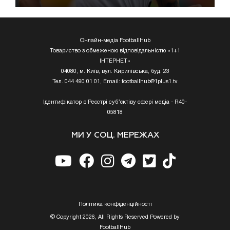
Онлайн-медіа FootballHub
Товариство з обмеженою відповідальністю «1+1
ІНТЕРНЕТ»
04080, м. Київ, вул. Кирилівська, буд. 23
Тел. 044 490 01 01, Email:
footballhub@1plus1.tv
Ідентифікатор в Реєстрі суб’єктіву сфері медіа - R40-
05818
МИ У СОЦ. МЕРЕЖАХ
Полiтика конфiденцiйностi
© Copyright 2026, All Rights Reserved Powered by
FootballHub