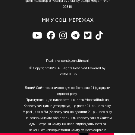
Ідентифікатор в Реєстрі суб’єктіву сфері медіа - R40-
05818
МИ У СОЦ. МЕРЕЖАХ
Полiтика конфiденцiйностi
© Copyright 2026, All Rights Reserved Powered by
FootballHub
Даний Сайт призначено для осіб старше 21 (двадцяти
одного) року.
Приступаючи до використання https://footballhub.ua,
Користувач цим підтверджує, що досяг 21-річного віку.
У разі , якщо Ви (Користувач) не досягли 21-річного віку
- не розпочинайте або припиніть користування Сайтом.
Адміністрація Сайту не несе відповідальності за
законність використання Сайту та його сервісів