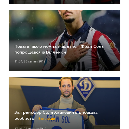
Повага, якою можна пишатися. Фран Соль
попрощався із Віллемом
11:54, 26 квітня 2019
За трансфер Соля Хацкевич відповідає
особисто
Ексклюзив
17:19, 05 лютого 2019