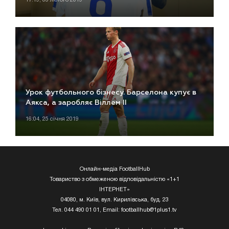
Урок футбольного бізнесу. Барселона купує в
Аякса, а заробляє Віллем ІІ
16:04, 25 січня 2019
Онлайн-медіа FootballHub
Товариство з обмеженою відповідальністю «1+1
ІНТЕРНЕТ»
04080, м. Київ, вул. Кирилівська, буд. 23
Тел. 044 490 01 01, Email:
footballhub@1plus1.tv