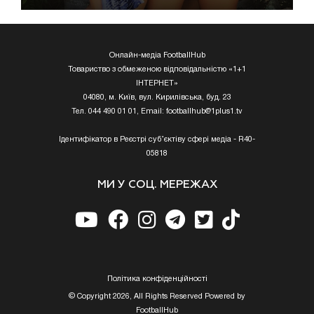
Онлайн-медіа FootballHub
Товариство з обмеженою відповідальністю «1+1
ІНТЕРНЕТ»
04080, м. Київ, вул. Кирилівська, буд. 23
Тел. 044 490 01 01, Email:
footballhub@1plus1.tv
Ідентифікатор в Реєстрі суб’єктіву сфері медіа - R40-
05818
МИ У СОЦ. МЕРЕЖАХ
Полiтика конфiденцiйностi
© Copyright 2026, All Rights Reserved Powered by
FootballHub