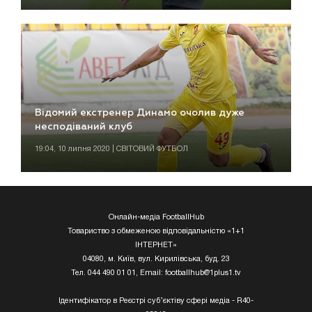
Відомий екстренер Динамо очолив дуже
несподіваний клуб
19:04, 10 липня 2020 | СВІТОВИЙ ФУТБОЛ
Онлайн-медіа FootballHub
Товариство з обмеженою відповідальністю «1+1
ІНТЕРНЕТ»
04080, м. Київ, вул. Кирилівська, буд. 23
Тел. 044 490 01 01, Email:
footballhub@1plus1.tv
Ідентифікатор в Реєстрі суб’єктіву сфері медіа - R40-