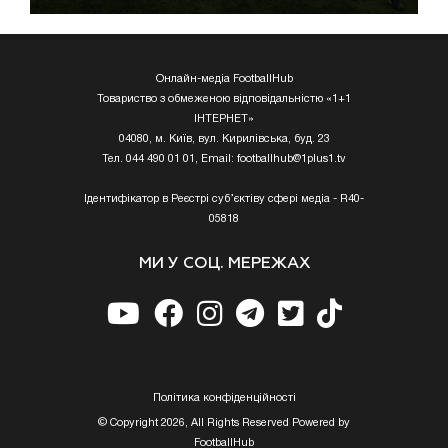
Онлайн-медіа FootballHub
Товариство з обмеженою відповідальністю «1+1
ІНТЕРНЕТ»
04080, м. Київ, вул. Кирилівська, буд. 23
Тел. 044 490 01 01, Email:
footballhub@1plus1.tv
Ідентифікатор в Реєстрі суб’єктіву сфері медіа - R40-
05818
МИ У СОЦ. МЕРЕЖАХ
Полiтика конфiденцiйностi
© Copyright 2026, All Rights Reserved Powered by
FootballHub