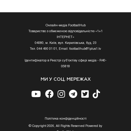
Онлайн-медіа FootballHub
Товариство з обмеженою відповідальністю «1+1
ІНТЕРНЕТ»
04080, м. Київ, вул. Кирилівська, буд. 23
Тел. 044 490 01 01, Email:
footballhub@1plus1.tv
Ідентифікатор в Реєстрі суб’єктіву сфері медіа - R40-
05818
МИ У СОЦ. МЕРЕЖАХ
Полiтика конфiденцiйностi
© Copyright 2026, All Rights Reserved Powered by