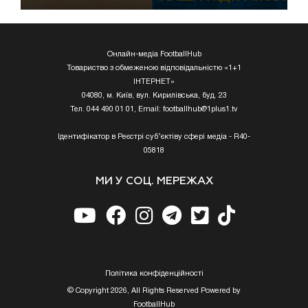
Онлайн-медіа FootballHub
Товариство з обмеженою відповідальністю «1+1
ІНТЕРНЕТ»
04080, м. Київ, вул. Кирилівська, буд. 23
Тел. 044 490 01 01, Email:
footballhub@1plus1.tv
Ідентифікатор в Реєстрі суб’єктіву сфері медіа - R40-
05818
МИ У СОЦ. МЕРЕЖАХ
Полiтика конфiденцiйностi
© Copyright 2026, All Rights Reserved Powered by
FootballHub