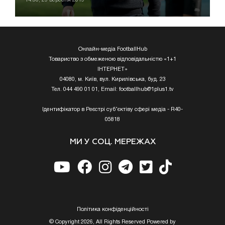
Онлайн-медіа FootballHub
Товариство з обмеженою відповідальністю «1+1
ІНТЕРНЕТ»
04080, м. Київ, вул. Кирилівська, буд. 23
Тел. 044 490 01 01, Email:
footballhub@1plus1.tv
Ідентифікатор в Реєстрі суб’єктіву сфері медіа - R40-
05818
МИ У СОЦ. МЕРЕЖАХ
Полiтика конфiденцiйностi
© Copyright 2026, All Rights Reserved Powered by