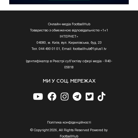
Онлайн-медіа FootballHub
Товариство з обмеженою відповідальністю «1+1
ІНТЕРНЕТ»
04080, м. Київ, вул. Кирилівська, буд. 23
Тел. 044 490 01 01, Email:
footballhub@1plus1.tv
Ідентифікатор в Реєстрі суб’єктіву сфері медіа - R40-
05818
МИ У СОЦ. МЕРЕЖАХ
Полiтика конфiденцiйностi
© Copyright 2026, All Rights Reserved Powered by
FootballHub