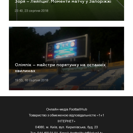
Зоря – Лейпциг. Моменти матчу у Запоріжжі
23:40, 23 серпня 2018
Олімпік – майстри порятунку на останніх
хвилинах
19:55, 10 серпня 2018
Онлайн-медіа FootballHub
Товариство з обмеженою відповідальністю «1+1
ІНТЕРНЕТ»
04080, м. Київ, вул. Кирилівська, буд. 23