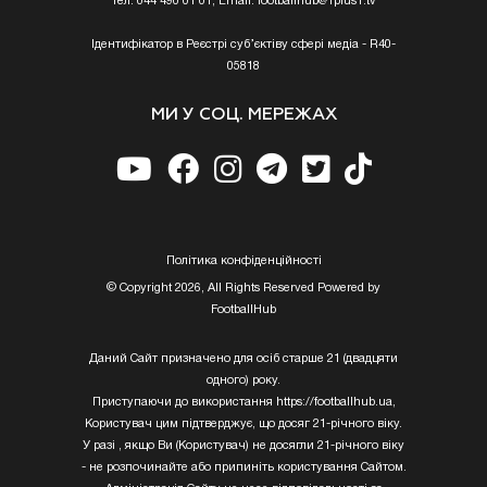
Тел. 044 490 01 01, Email:
footballhub@1plus1.tv
Ідентифікатор в Реєстрі суб’єктіву сфері медіа - R40-
05818
МИ У СОЦ. МЕРЕЖАХ
Полiтика конфiденцiйностi
© Copyright 2026, All Rights Reserved Powered by
FootballHub
Даний Сайт призначено для осіб старше 21 (двадцяти
одного) року.
Приступаючи до використання https://footballhub.ua,
Користувач цим підтверджує, що досяг 21-річного віку.
У разі , якщо Ви (Користувач) не досягли 21-річного віку
- не розпочинайте або припиніть користування Сайтом.