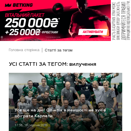
Головна сторінка
Статті за тегом
УСІ СТАТТІ ЗА ТЕГОМ: вилучення
Усе ще на дні! Олімпік в меншості не зумів
обіграти Карпати
17:58, 18 серпня 2019