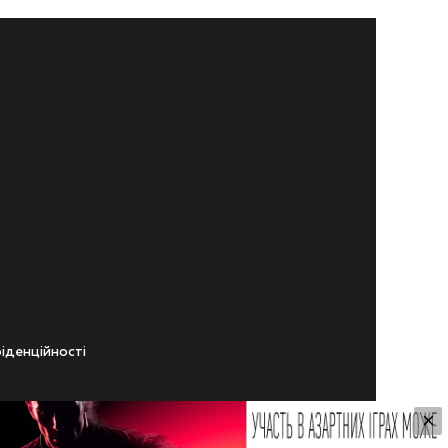
iденцiйностi
×
ічного віку.
ування Сайтом.