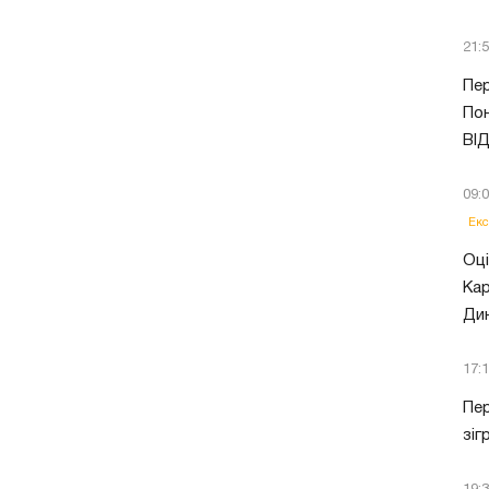
21:
Пер
Пон
ВІ
09:
Екс
Оці
Кар
Ди
17:
Пер
зіг