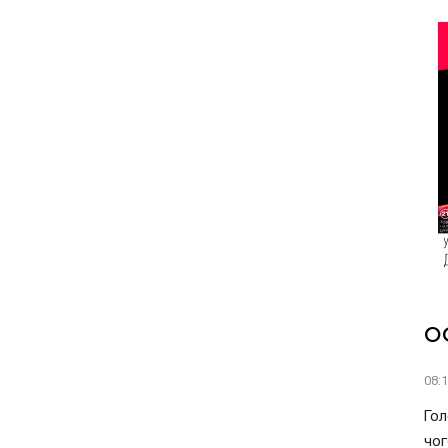
О
08:
Гол
чог