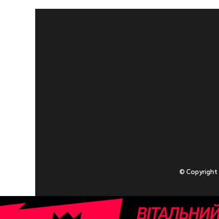
© Copyright
Приступаючи
У разі , якщо