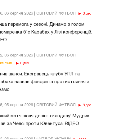
56, 06 серпня 2026 | СВІТОВИЙ ФУТБОЛ
Відео
ша перемога у сезоні. Динамо з голом
омаренка б'є Карабах у Лізі конференцій.
ДЕО
02, 06 серпня 2026 | СВІТОВИЙ ФУТБОЛ
клюзив
Відео
нив шанси. Ексгравець клубу УПЛ та
абаха назвав фаворита протистояння з
намо
18, 05 серпня 2026 | СВІТОВИЙ ФУТБОЛ
Відео
ший матч після допінг-скандалу! Мудрик
рав за Челсі проти Ювентуса. ВІДЕО