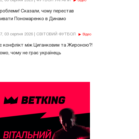
32, 03 серпня 2026 | ФУТБОЛ УКРАЇНИ
Відео
роблеми! Сказали, чому перестав
бивати Пономаренко в Динамо
37, 03 серпня 2026 | СВІТОВИЙ ФУТБОЛ
Відео
є конфлікт між Циганковим та Жироною?!
омо, чому не грає українець