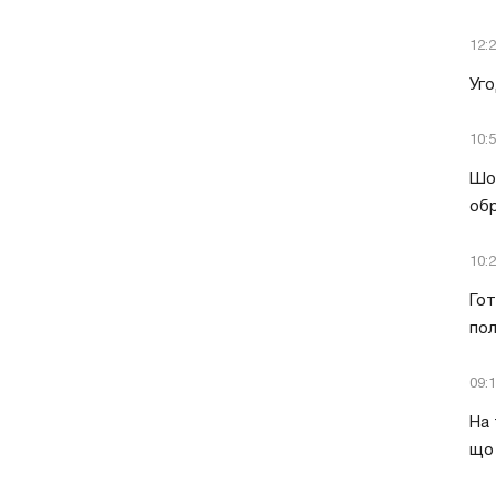
12:
Уго
10:
Шок
обр
10:
Гот
пол
09:
На 
що 