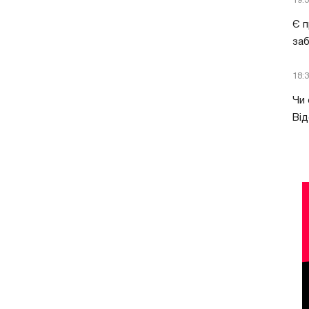
19:
Є п
за
18:
Чи 
Від