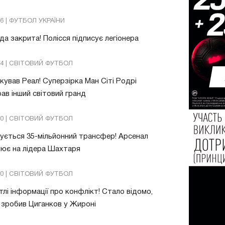
26 | ФУТБОЛ УКРАЇНИ
да закрита! Полісся підписує легіонера
54 | СВІТОВИЙ ФУТБОЛ
ував Реал! Суперзірка Ман Сіті Родрі
ав інший світовий гранд
20 | СВІТОВИЙ ФУТБОЛ
ується 35-мільйонний трансфер! Арсенал
ює на лідера Шахтаря
10 | СВІТОВИЙ ФУТБОЛ
тлі інформації про конфлікт! Стало відомо,
зробив Циганков у Жироні