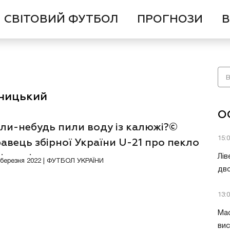
СВІТОВИЙ ФУТБОЛ
ПРОГНОЗИ
В
аницький
О
ли-небудь пили воду із калюжі?©
15:
авець збірної України U-21 про пекло
іуполі
Лів
2 березня 2022 | ФУТБОЛ УКРАЇНИ
дво
13:
Мас
вис