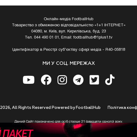
Онлайн-медіа FootballHub
Товариство з обмеженою відповідальністю «1+1 ІНТЕРНЕТ»
04080, м. Київ, вул. Кирилівська, буд. 23
Тел. 044 490 01 01, Email:
footballhub@1plus1.tv
Ідентифікатор в Реєстрі суб’єктіву сфері медіа - R40-05818
МИ У СОЦ. МЕРЕЖАХ
 2026, All Rights Reserved Powered by FootballHub
Полiтика конф
Даний Сайт призначено для осіб старше 21 (двадцяти одного) року.
 до використання https://footballhub.ua, Користувач цим підтверджує, що досяг 21-р
 Ви (Користувач) не досягли 21-річного віку - не розпочинайте або припиніть корист