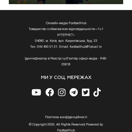
Онлайн-медіа FootballHub
Товариство з обмеженою відповідальністю «1+1
ІНТЕРНЕТ»
04080, м. Київ, вул. Кирилівська, буд. 23
Тел. 044 490 01 01, Email:
footballhub@1plus1.tv
Ідентифікатор в Реєстрі суб’єктіву сфері медіа - R40-
05818
МИ У СОЦ. МЕРЕЖАХ
Полiтика конфiденцiйностi
© Copyright 2026, All Rights Reserved Powered by
FootballHub